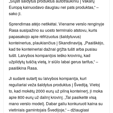
„Siųsti šaldytus produktus autotraukiniu į Vakarų
Europą kainuodavo daugiau nei pats produktas,” –
sako ji.
Sprendimas atėjo netikėtai. Viename verslo renginyje
Rasa susipažino su uosto terminalo atstovu, kuris
papasakojo apie rėfrizuotus (šaldytuvus)
konteinerius, plaukiančius į Skandinaviją. „Paaiškėjo,
kad tie konteineriai dažnai grįžta tušti arba pusiau
tušti. Laivybos kompanijos ieško krovinių, kad
užpildytų tuščią vietą, ir siūlo labai gerus tarifus,” –
paaiškina Rasa.
Ji sudarė sutartį su laivybos kompanija, kuri
reguliariai veža šaldytus produktus į Švediją. Vietoj
to, kad mokėtų 2000 eurų už pilną konteinerį, ji moka
apie 800 eurų už dalinį krovinį. „Tai pasikeitė visą
mano verslo modelį. Dabar galiu konkuruoti kaina su
vietiniais gamintojais Švedijoje,” – džiaugiasi