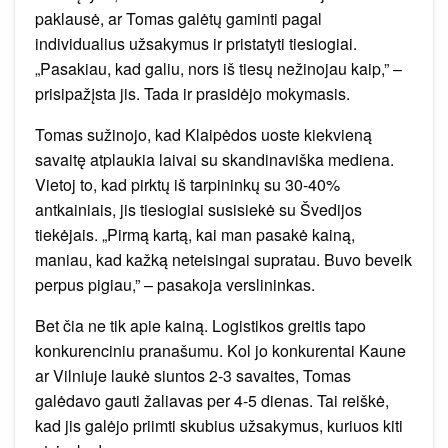
paklausė, ar Tomas galėtų gaminti pagal
individualius užsakymus ir pristatyti tiesiogiai.
„Pasakiau, kad galiu, nors iš tiesų nežinojau kaip,” –
prisipažįsta jis. Tada ir prasidėjo mokymasis.
Tomas sužinojo, kad Klaipėdos uoste kiekvieną
savaitę atplaukia laivai su skandinaviška mediena.
Vietoj to, kad pirktų iš tarpininkų su 30-40%
antkainiais, jis tiesiogiai susisiekė su Švedijos
tiekėjais. „Pirmą kartą, kai man pasakė kainą,
maniau, kad kažką neteisingai supratau. Buvo beveik
perpus pigiau,” – pasakoja verslininkas.
Bet čia ne tik apie kainą. Logistikos greitis tapo
konkurenciniu pranašumu. Kol jo konkurentai Kaune
ar Vilniuje laukė siuntos 2-3 savaites, Tomas
galėdavo gauti žaliavas per 4-5 dienas. Tai reiškė,
kad jis galėjo priimti skubius užsakymus, kuriuos kiti