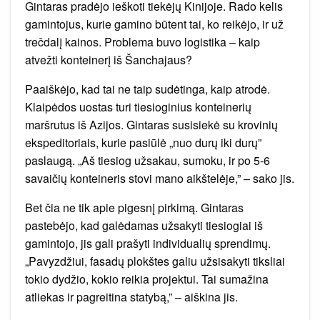
Gintaras pradėjo ieškoti tiekėjų Kinijoje. Rado kelis
gamintojus, kurie gamino būtent tai, ko reikėjo, ir už
trečdalį kainos. Problema buvo logistika – kaip
atvežti konteinerį iš Šanchajaus?
Paaiškėjo, kad tai ne taip sudėtinga, kaip atrodė.
Klaipėdos uostas turi tiesioginius konteinerių
maršrutus iš Azijos. Gintaras susisiekė su krovinių
ekspeditoriais, kurie pasiūlė „nuo durų iki durų”
paslaugą. „Aš tiesiog užsakau, sumoku, ir po 5-6
savaičių konteineris stovi mano aikštelėje,” – sako jis.
Bet čia ne tik apie pigesnį pirkimą. Gintaras
pastebėjo, kad galėdamas užsakyti tiesiogiai iš
gamintojo, jis gali prašyti individualių sprendimų.
„Pavyzdžiui, fasadų plokštes galiu užsisakyti tiksliai
tokio dydžio, kokio reikia projektui. Tai sumažina
atliekas ir pagreitina statybą,” – aiškina jis.