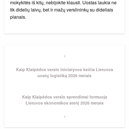
mokykitės iš kitų, nebijokite klausti. Uostas laukia ne
tik didelių laivų, bet ir mažų verslininkų su dideliais
planais.
Navigacija
tarp
Previous
Post
įrašų
Kaip Klaipėdos verslo iniciatyvos keičia Lietuvos
uostų logistiką 2026 metais
Next
Kaip Klaipėdos verslo sprendimai formuoja
Post
Lietuvos ekonomikos ateitį 2026 metais