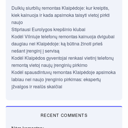
Dulkių siurblių remontas Klaipėdoje: kur kreiptis,
kiek kainuoja ir kada apsimoka taisyti vietoj pirkti
naujo
Stipriausi Eurolygos krepšinio klubai
Kodėl Vilniuje telefonų remontas kainuoja dvigubai
daugiau nei Klaipėdoje: ką būtina žinoti prieš
nešant įrenginį į servisą
Kodėl Klaipėdos gyventojai renkasi vietinį telefonų
remontą vietoj naujų įrenginių pirkimo
Kodėl spausdintuvų remontas Klaipėdoje apsimoka
labiau nei naujo įrenginio pirkimas: ekspertų
įžvalgos ir realūs skaičiai
RECENT COMMENTS