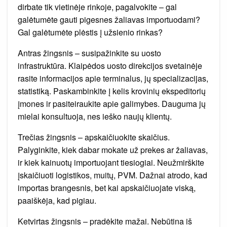
dirbate tik vietinėje rinkoje, pagalvokite – gal
galėtumėte gauti pigesnes žaliavas importuodami?
Gal galėtumėte plėstis į užsienio rinkas?
Antras žingsnis – susipažinkite su uosto
infrastruktūra. Klaipėdos uosto direkcijos svetainėje
rasite informacijos apie terminalus, jų specializacijas,
statistiką. Paskambinkite į kelis krovinių ekspeditorių
įmones ir pasiteiraukite apie galimybes. Dauguma jų
mielai konsultuoja, nes ieško naujų klientų.
Trečias žingsnis – apskaičiuokite skaičius.
Palyginkite, kiek dabar mokate už prekes ar žaliavas,
ir kiek kainuotų importuojant tiesiogiai. Neužmirškite
įskaičiuoti logistikos, muitų, PVM. Dažnai atrodo, kad
importas brangesnis, bet kai apskaičiuojate viską,
paaiškėja, kad pigiau.
Ketvirtas žingsnis – pradėkite mažai. Nebūtina iš