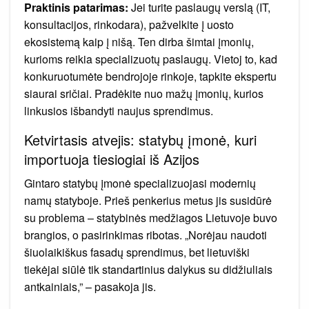
Praktinis patarimas:
Jei turite paslaugų verslą (IT,
konsultacijos, rinkodara), pažvelkite į uosto
ekosistemą kaip į nišą. Ten dirba šimtai įmonių,
kurioms reikia specializuotų paslaugų. Vietoj to, kad
konkuruotumėte bendrojoje rinkoje, tapkite ekspertu
siaurai sričiai. Pradėkite nuo mažų įmonių, kurios
linkusios išbandyti naujus sprendimus.
Ketvirtasis atvejis: statybų įmonė, kuri
importuoja tiesiogiai iš Azijos
Gintaro statybų įmonė specializuojasi modernių
namų statyboje. Prieš penkerius metus jis susidūrė
su problema – statybinės medžiagos Lietuvoje buvo
brangios, o pasirinkimas ribotas. „Norėjau naudoti
šiuolaikiškus fasadų sprendimus, bet lietuviški
tiekėjai siūlė tik standartinius dalykus su didžiuliais
antkainiais,” – pasakoja jis.