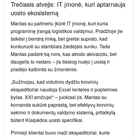
Trečiasis atvejis: IT įmonė, kuri aptarnauja
uosto ekosistemą
Mantas su partneriu įkūrė IT įmonę, kuri kuria
programinę įrangą logistikos valdymui. Pradžioje jie
taikėsi į bendrą rinką, bet greitai suprato, kad
konkuruoti su stambiais žaidėjais sunku. Tada
Mantas padarė ką nors, kas atrodo akivaizdu, bet
daugelis to nedaro – jis tiesiog nuėjo į uostą ir
pradėjo kalbintis su žmonėmis.
„Sužinojau, kad vidutinio dydžio krovinių
ekspeditoriai naudoja Excel lenteles ir popierines
bylas. XXI amžiuje!” – juokiasi jis. Mantas su
komanda sukūrė paprastą, bet efektyvų krovinių
sekimo ir dokumentų valdymo sistemą, pritaikytą
būtent Klaipėdos uosto specifikai.
Pirmieji klientai buvo maži ekspeditoriai, kurie