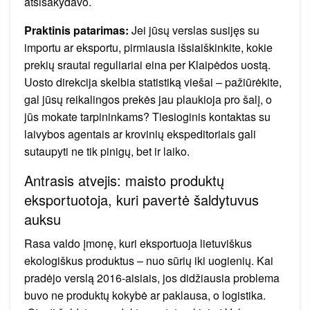
atsisakydavo.
Praktinis patarimas:
Jei jūsų verslas susijęs su
importu ar eksportu, pirmiausia išsiaiškinkite, kokie
prekių srautai reguliariai eina per Klaipėdos uostą.
Uosto direkcija skelbia statistiką viešai – pažiūrėkite,
gal jūsų reikalingos prekės jau plaukioja pro šalį, o
jūs mokate tarpininkams? Tiesioginis kontaktas su
laivybos agentais ar krovinių ekspeditoriais gali
sutaupyti ne tik pinigų, bet ir laiko.
Antrasis atvejis: maisto produktų
eksportuotoja, kuri pavertė šaldytuvus
auksu
Rasa valdo įmonę, kuri eksportuoja lietuviškus
ekologiškus produktus – nuo sūrių iki uogienių. Kai
pradėjo verslą 2016-aisiais, jos didžiausia problema
buvo ne produktų kokybė ar paklausa, o logistika.