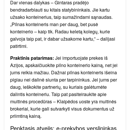
Dar vienas dalykas – Gintaras pradėjo
bendradarbiauti su kitais statybininkais. Jie kartu
užsako konteinerius, taip sumažindami sąnaudas.
„Pilnas konteineris man per daug, bet pusė
konteinerio – kaip tik. Radau keletą kolegų, kurie
galvoja taip pat, ir dabar užsakome kartu,” – dalijasi
patirtimi.
Praktinis patarimas:
Jei importuojate prekes iš
Azijos, apskaičiuokite pilno konteinerio kainą, net jei
jums reikia mažiau. Dažnai pilnas konteineris išeina
pigiau nei dalinė siunta per tarpininkus. Jei jums per
daug, ieškokite partnerių, su kuriais galėtumėte
dalintis konteineriu. Taip pat pasiteiraukite apie
muitinės procedūras – Klaipėdos uoste yra muitinės
brokeriai, kurie gali sutvarkyti visus dokumentus už
priimtiną kainą.
Penktasis atvejis: e-prekybos verslininkas,