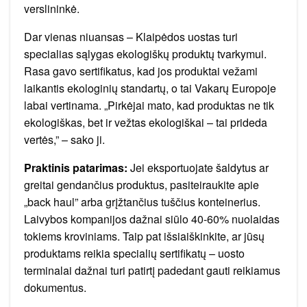
verslininkė.
Dar vienas niuansas – Klaipėdos uostas turi
specialias sąlygas ekologiškų produktų tvarkymui.
Rasa gavo sertifikatus, kad jos produktai vežami
laikantis ekologinių standartų, o tai Vakarų Europoje
labai vertinama. „Pirkėjai mato, kad produktas ne tik
ekologiškas, bet ir vežtas ekologiškai – tai prideda
vertės,” – sako ji.
Praktinis patarimas:
Jei eksportuojate šaldytus ar
greitai gendančius produktus, pasiteiraukite apie
„back haul” arba grįžtančius tuščius konteinerius.
Laivybos kompanijos dažnai siūlo 40-60% nuolaidas
tokiems kroviniams. Taip pat išsiaiškinkite, ar jūsų
produktams reikia specialių sertifikatų – uosto
terminalai dažnai turi patirtį padedant gauti reikiamus
dokumentus.