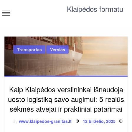
Skip
Klaipėdos formatu
to
content
Apie svarbius dalykus Lietuvoje
Transportas
Verslas
Kaip Klaipėdos verslininkai išnaudoja
uosto logistiką savo augimui: 5 realūs
sėkmės atvejai ir praktiniai patarimai
Posted
By
www.klaipedos-granitas.lt
12 birželio, 2025
on