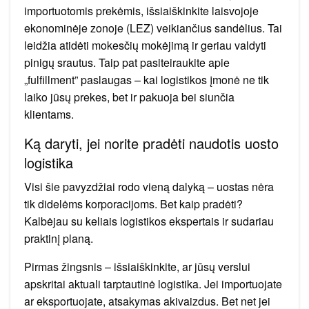
importuotomis prekėmis, išsiaiškinkite laisvojoje
ekonominėje zonoje (LEZ) veikiančius sandėlius. Tai
leidžia atidėti mokesčių mokėjimą ir geriau valdyti
pinigų srautus. Taip pat pasiteiraukite apie
„fulfillment” paslaugas – kai logistikos įmonė ne tik
laiko jūsų prekes, bet ir pakuoja bei siunčia
klientams.
Ką daryti, jei norite pradėti naudotis uosto
logistika
Visi šie pavyzdžiai rodo vieną dalyką – uostas nėra
tik didelėms korporacijoms. Bet kaip pradėti?
Kalbėjau su keliais logistikos ekspertais ir sudariau
praktinį planą.
Pirmas žingsnis – išsiaiškinkite, ar jūsų verslui
apskritai aktuali tarptautinė logistika. Jei importuojate
ar eksportuojate, atsakymas akivaizdus. Bet net jei