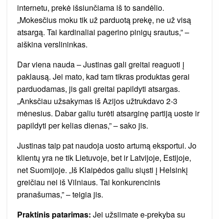
internetu, prekė išsiunčiama iš to sandėlio.
„Mokesčius moku tik už parduotą prekę, ne už visą
atsargą. Tai kardinaliai pagerino pinigų srautus,” –
aiškina verslininkas.
Dar viena nauda – Justinas gali greitai reaguoti į
paklausą. Jei mato, kad tam tikras produktas gerai
parduodamas, jis gali greitai papildyti atsargas.
„Anksčiau užsakymas iš Azijos užtrukdavo 2-3
mėnesius. Dabar galiu turėti atsarginę partiją uoste ir
papildyti per kelias dienas,” – sako jis.
Justinas taip pat naudoja uosto artumą eksportui. Jo
klientų yra ne tik Lietuvoje, bet ir Latvijoje, Estijoje,
net Suomijoje. „Iš Klaipėdos galiu siųsti į Helsinkį
greičiau nei iš Vilniaus. Tai konkurencinis
pranašumas,” – teigia jis.
Praktinis patarimas:
Jei užsiimate e-prekyba su