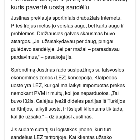
kuris pavertė uostą sandėliu
Justinas prekiauja sportiniais drabužiais internetu.
Prieš trejus metus jo verslas augo, bet kartu augo ir
problemos. Didžiausias galvos skausmas buvo
atsargos. „Jei užsisakydavau per daug, pinigai
gulėdavo sandėlyje. Jei per mažai – prarasdavau
pardavimus,” – pasakoja jis.
Sprendimą Justinas rado susipažinęs su laisvosios
ekonominės zonos (LEZ) koncepcija. Klaipėdos
uoste yra LEZ, kur galima laikyti importuotas prekes
nemokant PVM ir muitų, kol jos neparduotos. „Tai
buvo lūžis. Galėjau įvežti dideles partijas iš Turkijos
ar Kinijos, laikyti uoste, ir išsiųsti klientams tik tada,
kai jie užsako,” – džiaugiasi Justinas.
Jis sudarė sutartį su logistikos įmone, kuri turi
sandėlius LEZ teritorijoje. Kai klientas užsako