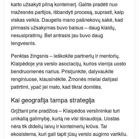
karto užsakyti pilną konteinerį. Galite pradėti nuo
mažesnės partijos, išbandyti procesą, suprasti, kaip
viskas veikia. Daugelis mano pašnekovų sakė, kad
pirmasis užsakymas buvo baisus – daug klaidų,
nesusipratimų. Bet antrasis jau buvo daug
lengvesnis.
Penktas žingsnis – ieškokite partnerių ir mentorių.
Klaipėdoje yra verslo asociacijų, kurios vienija uosto
bendruomenės narius. Prisijunkite, dalyvaukite
renginiuose, klausinėkite. Žmonės mielai dalijasi
patirtimi, ypač jei mato, kad tikrai domitės.
Kai geografija tampa strategija
Grįžtant prie pradžios – Klaipėdos verslininkai turi
unikalią galimybę, kurią ne visi išnaudoja. Uostas
nėra tik didelių laivų ir konteinerių krūva. Tai
ekosistema, kuri gali tapti jūsų verslo augimo varikliu.