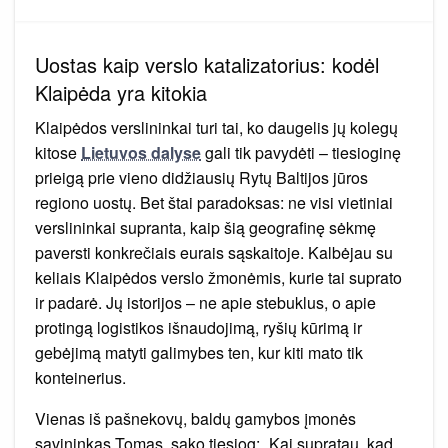
Uostas kaip verslo katalizatorius: kodėl
Klaipėda yra kitokia
Klaipėdos verslininkai turi tai, ko daugelis jų kolegų
kitose
Lietuvos dalyse
gali tik pavydėti – tiesioginę
prieigą prie vieno didžiausių Rytų Baltijos jūros
regiono uostų. Bet štai paradoksas: ne visi vietiniai
verslininkai supranta, kaip šią geografinę sėkmę
paversti konkrečiais eurais sąskaitoje. Kalbėjau su
keliais Klaipėdos verslo žmonėmis, kurie tai suprato
ir padarė. Jų istorijos – ne apie stebuklus, o apie
protingą logistikos išnaudojimą, ryšių kūrimą ir
gebėjimą matyti galimybes ten, kur kiti mato tik
konteinerius.
Vienas iš pašnekovų, baldų gamybos įmonės
savininkas Tomas, sako tiesiog: „Kai supratau, kad