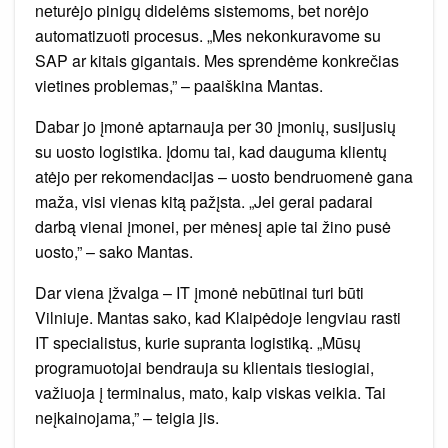
neturėjo pinigų didelėms sistemoms, bet norėjo
automatizuoti procesus. „Mes nekonkuravome su
SAP ar kitais gigantais. Mes sprendėme konkrečias
vietines problemas,” – paaiškina Mantas.
Dabar jo įmonė aptarnauja per 30 įmonių, susijusių
su uosto logistika. Įdomu tai, kad dauguma klientų
atėjo per rekomendacijas – uosto bendruomenė gana
maža, visi vienas kitą pažįsta. „Jei gerai padarai
darbą vienai įmonei, per mėnesį apie tai žino pusė
uosto,” – sako Mantas.
Dar viena įžvalga – IT įmonė nebūtinai turi būti
Vilniuje. Mantas sako, kad Klaipėdoje lengviau rasti
IT specialistus, kurie supranta logistiką. „Mūsų
programuotojai bendrauja su klientais tiesiogiai,
važiuoja į terminalus, mato, kaip viskas veikia. Tai
neįkainojama,” – teigia jis.