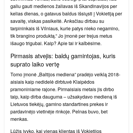
galiu gauti medienos žaliavas iš Skandinavijos per
kelias dienas, o gatavus baldus išsiųsti į Vokietiją per
savaitę, viskas pasikeitė. Anksčiau dirbau su
tarpininkais iš Vilniaus, kurie patys nieko negamino,
tik brangino produktą.” Jo įmonė per trejus metus
išaugo trigubai. Kaip? Apie tai ir kalbėsime.
Pirmasis atvejis: baldų gamintojas, kuris
suprato laiko vertę
Tomo įmonė „Baltijos mediena” pradėjo veiklą 2018-
aisiais kaip nedidelė dirbtuvė Klaipėdos
pramoniniame rajone. Pirmaisiais metais jis dirbo
taip, kaip dirba dauguma – užsakydavo medieną iš
Lietuvos tiekėjų, gamino standartines prekes ir
pardavinėjo vietinėje rinkoje. Pelnas buvo, bet
menkas.
Lūžis įvyko, kai vienas klientas iš Vokietijos