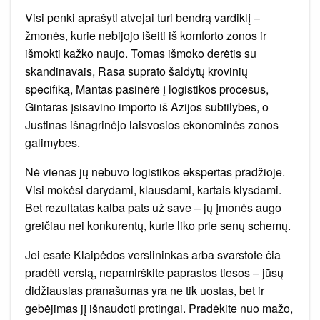
Visi penki aprašyti atvejai turi bendrą vardiklį –
žmonės, kurie nebijojo išeiti iš komforto zonos ir
išmokti kažko naujo. Tomas išmoko derėtis su
skandinavais, Rasa suprato šaldytų krovinių
specifiką, Mantas pasinėrė į logistikos procesus,
Gintaras įsisavino importo iš Azijos subtilybes, o
Justinas išnagrinėjo laisvosios ekonominės zonos
galimybes.
Nė vienas jų nebuvo logistikos ekspertas pradžioje.
Visi mokėsi darydami, klausdami, kartais klysdami.
Bet rezultatas kalba pats už save – jų įmonės augo
greičiau nei konkurentų, kurie liko prie senų schemų.
Jei esate Klaipėdos verslininkas arba svarstote čia
pradėti verslą, nepamirškite paprastos tiesos – jūsų
didžiausias pranašumas yra ne tik uostas, bet ir
gebėjimas jį išnaudoti protingai. Pradėkite nuo mažo,