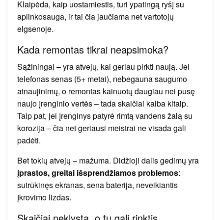
Klaipėda, kaip uostamiestis, turi ypatingą ryšį su
aplinkosauga, ir tai čia jaučiama net vartotojų
elgsenoje.
Kada remontas tikrai neapsimoka?
Sąžiningai – yra atvejų, kai geriau pirkti naują. Jei
telefonas senas (5+ metai), nebegauna saugumo
atnaujinimų, o remontas kainuotų daugiau nei pusę
naujo įrenginio vertės – tada skaičiai kalba kitaip.
Taip pat, jei įrenginys patyrė rimtą vandens žalą su
korozija – čia net geriausi meistrai ne visada gali
padėti.
Bet tokių atvejų – mažuma. Didžioji dalis gedimų yra
įprastos, greitai išsprendžiamos problemos
:
sutrūkinęs ekranas, sena baterija, neveikiantis
įkrovimo lizdas.
Skaičiai neklysta, o tu gali rinktis