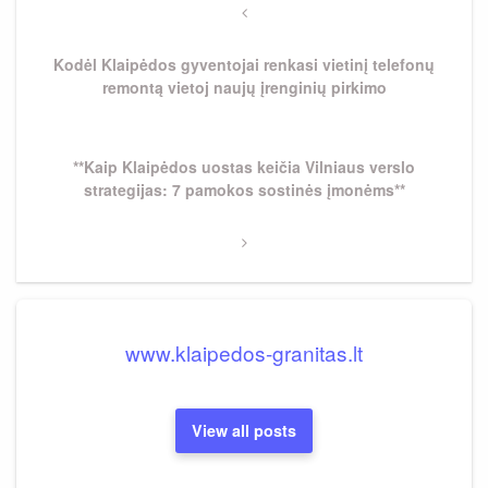
tarp
Previous
Post
įrašų
Kodėl Klaipėdos gyventojai renkasi vietinį telefonų
remontą vietoj naujų įrenginių pirkimo
Next
**Kaip Klaipėdos uostas keičia Vilniaus verslo
Post
strategijas: 7 pamokos sostinės įmonėms**
www.klaipedos-granitas.lt
View all posts