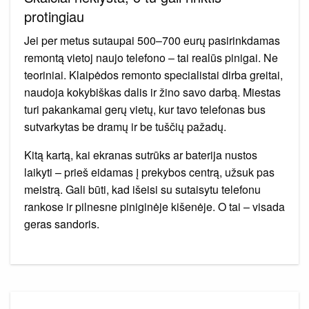
protingiau
Jei per metus sutaupai 500–700 eurų pasirinkdamas
remontą vietoj naujo telefono – tai realūs pinigai. Ne
teoriniai. Klaipėdos remonto specialistai dirba greitai,
naudoja kokybiškas dalis ir žino savo darbą. Miestas
turi pakankamai gerų vietų, kur tavo telefonas bus
sutvarkytas be dramų ir be tuščių pažadų.
Kitą kartą, kai ekranas sutrūks ar baterija nustos
laikyti – prieš eidamas į prekybos centrą, užsuk pas
meistrą. Gali būti, kad išeisi su sutaisytu telefonu
rankose ir pilnesne piniginėje kišenėje. O tai – visada
geras sandoris.
Navigacija