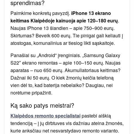
sprendimas?
Paimkime konkretų pavyzdį.
iPhone 13 ekrano
keitimas Klaipėdoje kainuoja apie 120–180 eurų
.
Naujas iPhone 13 šiandien – apie 750–900 eurų.
Skirtumas? Beveik 600 eurų. Tie pinigai gali keliauti į
atostogas, komunalinius ar tiesiog likti sąskaitoje.
Panašiai su „Android” įrenginiais. „Samsung Galaxy
S22″ ekrano remontas – apie 100–150 eurų. Naujas
aparatas – nuo 650 eurų. Akumuliatoriaus keitimas?
Dažnai iki 50 eurų. O kiek žmonių keičia telefoną
vien dėl to, kad baterija nebelaiko? Daugiau, nei
norėtume pripažinti.
Ką sako patys meistrai?
Klaipėdos remonto specialistai
pastebi aiškią
tendenciją – į jų dirbtuves vis dažniau ateina žmonės,
kurie anksčiau net nesvarstydavo remonto varianto.