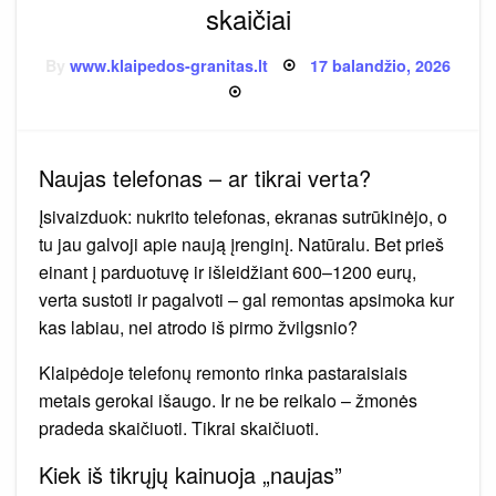
skaičiai
Posted
By
www.klaipedos-granitas.lt
17 balandžio, 2026
on
Naujas telefonas – ar tikrai verta?
Įsivaizduok: nukrito telefonas, ekranas sutrūkinėjo, o
tu jau galvoji apie naują įrenginį. Natūralu. Bet prieš
einant į parduotuvę ir išleidžiant 600–1200 eurų,
verta sustoti ir pagalvoti – gal remontas apsimoka kur
kas labiau, nei atrodo iš pirmo žvilgsnio?
Klaipėdoje telefonų remonto rinka pastaraisiais
metais gerokai išaugo. Ir ne be reikalo – žmonės
pradeda skaičiuoti. Tikrai skaičiuoti.
Kiek iš tikrųjų kainuoja „naujas”