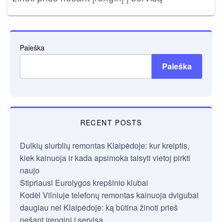
Paieška
Paieška
RECENT POSTS
Dulkių siurblių remontas Klaipėdoje: kur kreiptis,
kiek kainuoja ir kada apsimoka taisyti vietoj pirkti
naujo
Stipriausi Eurolygos krepšinio klubai
Kodėl Vilniuje telefonų remontas kainuoja dvigubai
daugiau nei Klaipėdoje: ką būtina žinoti prieš
nešant įrenginį į servisą