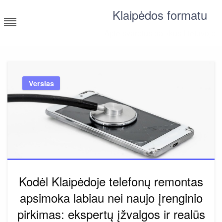
Skip
Klaipėdos formatu
to
content
Apie svarbius dalykus Lietuvoje
Verslas
Kodėl Klaipėdoje telefonų remontas
apsimoka labiau nei naujo įrenginio
pirkimas: ekspertų įžvalgos ir realūs