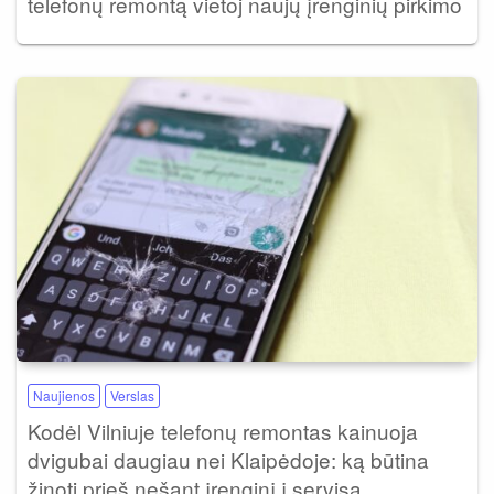
telefonų remontą vietoj naujų įrenginių pirkimo
Naujienos
Verslas
Kodėl Vilniuje telefonų remontas kainuoja
dvigubai daugiau nei Klaipėdoje: ką būtina
žinoti prieš nešant įrenginį į servisą