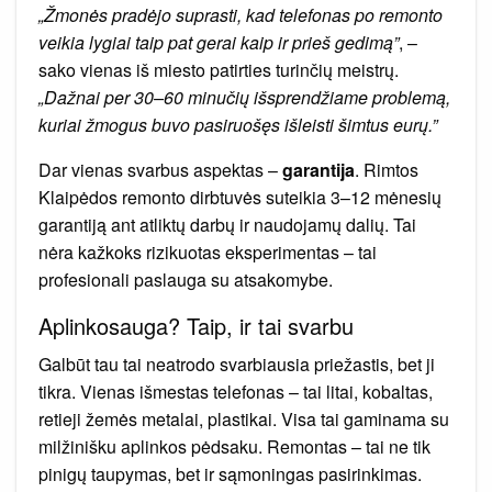
„Žmonės pradėjo suprasti, kad telefonas po remonto
veikia lygiai taip pat gerai kaip ir prieš gedimą”
, –
sako vienas iš miesto patirties turinčių meistrų.
„Dažnai per 30–60 minučių išsprendžiame problemą,
kuriai žmogus buvo pasiruošęs išleisti šimtus eurų.”
Dar vienas svarbus aspektas –
garantija
. Rimtos
Klaipėdos remonto dirbtuvės suteikia 3–12 mėnesių
garantiją ant atliktų darbų ir naudojamų dalių. Tai
nėra kažkoks rizikuotas eksperimentas – tai
profesionali paslauga su atsakomybe.
Aplinkosauga? Taip, ir tai svarbu
Galbūt tau tai neatrodo svarbiausia priežastis, bet ji
tikra. Vienas išmestas telefonas – tai litai, kobaltas,
retieji žemės metalai, plastikai. Visa tai gaminama su
milžinišku aplinkos pėdsaku. Remontas – tai ne tik
pinigų taupymas, bet ir sąmoningas pasirinkimas.