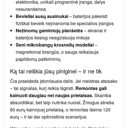
elektronika, unikali programinė įranga, dalys
nesurandamos
Bevieliai ausų ausinukai
– baterijos pakeisti
fiziškai beveik neįmanoma be specialios įrangos
Nežinomų gamintojų planšetės
– ekranai ir
baterijos tiesiog neegzistuoja rinkoje
Seni mikrobangų krosnelių modeliai
–
magnetronai brangūs, o sauga reikalauja
papildomų patikrinimų
Ką tai reiškia jūsų piniginei – ir ne tik
Čia prasideda įdomiausia dalis. Jei meistras atsisako
– tai signalas, kurį reikia išgirsti.
Remontas gali
kainuoti daugiau nei naujas prietaisas.
Skamba
absurdiškai, bet taip nutinka nuolat. Žmogus atneša
80 eurų kainojusį prietaisą, o remontas išeina 120
eurų – ir tai dar optimistinis scenarijus.