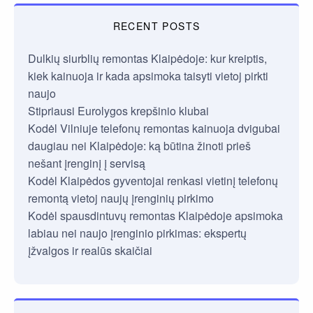
RECENT POSTS
Dulkių siurblių remontas Klaipėdoje: kur kreiptis,
kiek kainuoja ir kada apsimoka taisyti vietoj pirkti
naujo
Stipriausi Eurolygos krepšinio klubai
Kodėl Vilniuje telefonų remontas kainuoja dvigubai
daugiau nei Klaipėdoje: ką būtina žinoti prieš
nešant įrenginį į servisą
Kodėl Klaipėdos gyventojai renkasi vietinį telefonų
remontą vietoj naujų įrenginių pirkimo
Kodėl spausdintuvų remontas Klaipėdoje apsimoka
labiau nei naujo įrenginio pirkimas: ekspertų
įžvalgos ir realūs skaičiai