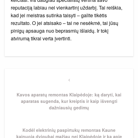
reputaciją labiau nei vienkartinį uždarbį. Tai reiškia,
kad jei meistras sutinka taisyti – galite tikėtis
rezultato. O jei atsisako – tai ne nesėkmė, tai jūsų
pinigų apsauga nuo beprasmių išlaidų. Ir tokį
atvirumą tikrai verta įvertinti.
Navigacija
tarp
Previous
Post
įrašų
Kavos aparatų remontas Klaipėdoje: ką daryti, kai
aparatas sugenda, kur kreiptis ir kaip išvengti
dažniausių gedimų
Next
Kodėl elektrinių paspirtukų remontas Kaune
Post
kainuoja dvigubai mažiau nei Klaipėdoje ir ką apie