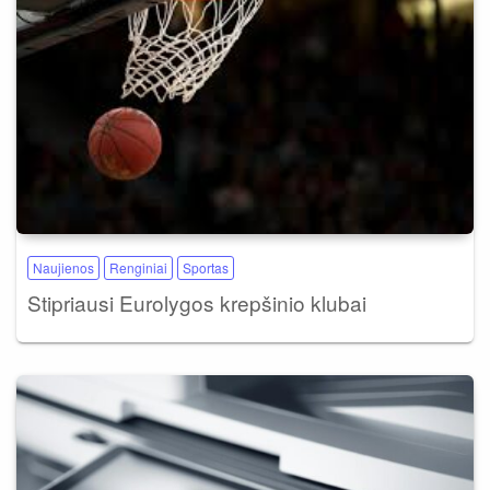
Naujienos
Renginiai
Sportas
Stipriausi Eurolygos krepšinio klubai