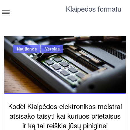
Skip
Klaipėdos formatu
to
content
Apie svarbius dalykus Lietuvoje
Naujienos
Verslas
Kodėl Klaipėdos elektronikos meistrai
atsisako taisyti kai kuriuos prietaisus
ir ką tai reiškia jūsų piniginei