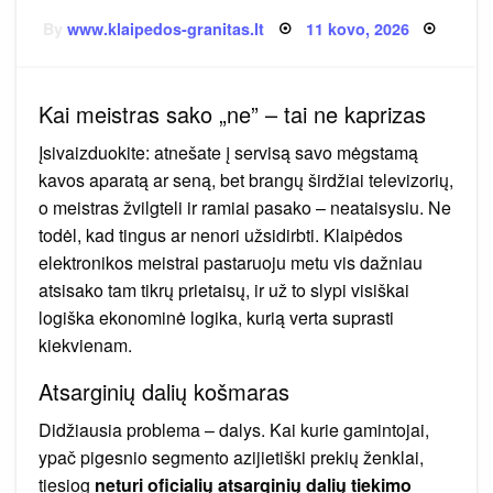
Posted
By
www.klaipedos-granitas.lt
11 kovo, 2026
on
Kai meistras sako „ne” – tai ne kaprizas
Įsivaizduokite: atnešate į servisą savo mėgstamą
kavos aparatą ar seną, bet brangų širdžiai televizorių,
o meistras žvilgteli ir ramiai pasako – neataisysiu. Ne
todėl, kad tingus ar nenori užsidirbti. Klaipėdos
elektronikos meistrai pastaruoju metu vis dažniau
atsisako tam tikrų prietaisų, ir už to slypi visiškai
logiška ekonominė logika, kurią verta suprasti
kiekvienam.
Atsarginių dalių košmaras
Didžiausia problema – dalys. Kai kurie gamintojai,
ypač pigesnio segmento azijietiški prekių ženklai,
tiesiog
neturi oficialių atsarginių dalių tiekimo