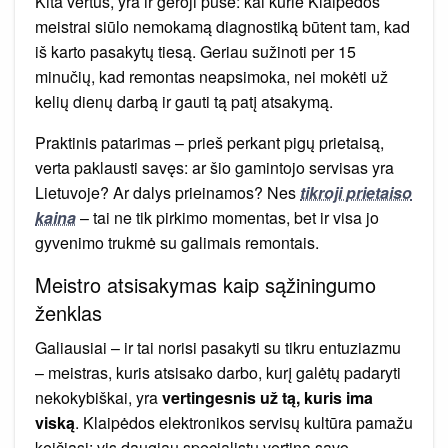
Kita vertus, yra ir geroji pusė: kai kurie Klaipėdos
meistrai siūlo nemokamą diagnostiką būtent tam, kad
iš karto pasakytų tiesą. Geriau sužinoti per 15
minučių, kad remontas neapsimoka, nei mokėti už
kelių dienų darbą ir gauti tą patį atsakymą.
Praktinis patarimas – prieš perkant pigų prietaisą,
verta paklausti savęs: ar šio gamintojo servisas yra
Lietuvoje? Ar dalys prieinamos? Nes
tikroji prietaiso
kaina
– tai ne tik pirkimo momentas, bet ir visa jo
gyvenimo trukmė su galimais remontais.
Meistro atsisakymas kaip sąžiningumo
ženklas
Galiausiai – ir tai norisi pasakyti su tikru entuziazmu
– meistras, kuris atsisako darbo, kurį galėtų padaryti
nekokybiškai, yra
vertingesnis už tą, kuris ima
viską
. Klaipėdos elektronikos servisų kultūra pamažu
keičiasi: vis daugiau specialistų vertina savo