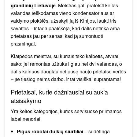
grandinių Lietuvoje
. Meistras gali praleisti kelias
valandas ieškodamas vieno kondensatoriaus ar
valdymo plokštės, užsakyti ją iš Kinijos, laukti tris
savaites – ir tada paaiškėja, kad dalis netinka arba
prietaisas jau per senas, kad ją sumontuoti
prasmingai.
Klaipėdos meistrai, su kuriais teko kalbėtis, atvirai
sako: jei remontas užtruks ilgiau nei dvi valandas, o
dalis kainuos daugiau nei pusę naujo prietaiso vertės
– jie tiesiog neims darbo. Ir tai visiškai suprantama!
Prietaisai, kurie dažniausiai sulaukia
atsisakymo
Yra kelios kategorijos, kurios servisuose priimamos
labai nenoriai:
Pigūs robotai dulkių siurbliai
– sudėtinga