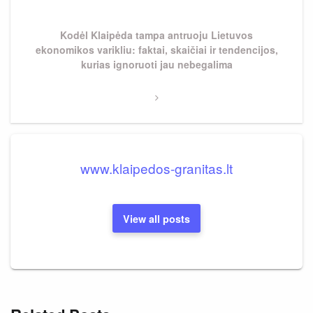
Next
Kodėl Klaipėda tampa antruoju Lietuvos
Post
ekonomikos varikliu: faktai, skaičiai ir tendencijos,
kurias ignoruoti jau nebegalima
www.klaipedos-granitas.lt
View all posts