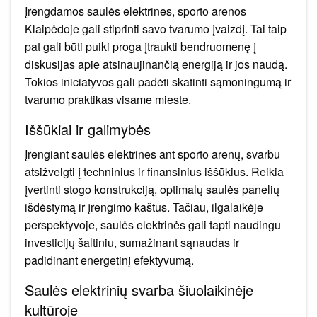
Įrengdamos saulės elektrines, sporto arenos
Klaipėdoje gali stiprinti savo tvarumo įvaizdį. Tai taip
pat gali būti puiki proga įtraukti bendruomenę į
diskusijas apie atsinaujinančią energiją ir jos naudą.
Tokios iniciatyvos gali padėti skatinti sąmoningumą ir
tvarumo praktikas visame mieste.
Iššūkiai ir galimybės
Įrengiant saulės elektrines ant sporto arenų, svarbu
atsižvelgti į techninius ir finansinius iššūkius. Reikia
įvertinti stogo konstrukciją, optimalų saulės panelių
išdėstymą ir įrengimo kaštus. Tačiau, ilgalaikėje
perspektyvoje, saulės elektrinės gali tapti naudingu
investicijų šaltiniu, sumažinant sąnaudas ir
padidinant energetinį efektyvumą.
Saulės elektrinių svarba šiuolaikinėje
kultūroje