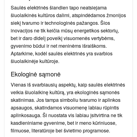
Saulės elektrinės šiandien tapo neatsiejama
šiuolaikinės kultūros dalimi, atspindėdamos žmonijos
siekį tvarumo ir technologinės pažangos. Šios
inovacijos ne tik keičia mūsų energetikos sektorių,
bet ir daro didelį poveikį visuomenės vertybėms,
gyvenimo būdui ir net meninėms išraiškoms.
Aptarkime, kodėl saulės elektrinės yra svarbios
šiuolaikinėje kultūroje.
Ekologinė sąmonė
Vienas iš svarbiausių aspektų, kaip saulės elektrinės
veikia šiuolaikinę kultūrą, yra ekologinės sąmonės
skatinimas. Jos tampa simboliu tvarumo ir aplinkos
apsaugos, skatindamos visuomenę labiau rūpintis
aplinkosauga. Ši nuostata vis labiau įsitvirtina ne tik
kasdieniniame gyvenime, bet ir meno kūriniuose,
filmuose, literatūroje bei švietimo programose.