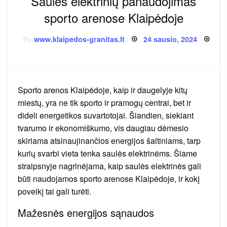
Saulės elektrinių panaudojimas
sporto arenose Klaipėdoje
Posted
By
www.klaipedos-granitas.lt
24 sausio, 2024
on
Sporto arenos Klaipėdoje, kaip ir daugelyje kitų
miestų, yra ne tik sporto ir pramogų centrai, bet ir
dideli energetikos suvartotojai. Šiandien, siekiant
tvarumo ir ekonomiškumo, vis daugiau dėmesio
skiriama atsinaujinančios energijos šaltiniams, tarp
kurių svarbi vieta tenka saulės elektrinėms. Šiame
straipsnyje nagrinėjama, kaip saulės elektrinės gali
būti naudojamos sporto arenose Klaipėdoje, ir kokį
poveikį tai gali turėti.
Mažesnės energijos sąnaudos