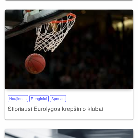
Naujienos
Renginiai
Sportas
Stipriausi Eurolygos krepšinio klubai