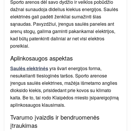
Sporto arenos dėl savo dydžio ir veiklos pobūdžio
dažnai sunaudoja didelius kiekius energijos. Saulės
elektrinės gali padėti ženkliai sumažinti šias
sąnaudas. Pavyzdžiui, įrengus saulės paneles ant
arenų stogų, galima gaminti pakankamai elektrijos,
kad būtų patenkinti daliniai ar net visi elektros
poreikiai.
Aplinkosaugos aspektas
Saulės elektrinės
yra švari energijos forma,
nesukelianti tiesioginės taršos. Sporto arenose
įrengus saulės elektrines, mažėja išmetamo anglies
dioksido kiekis, prisidedant prie kovos su klimato
kaita. Be to, tai rodo Klaipėdos miesto įsipareigojimą
aplinkosaugos klausimais.
Tvarumo įvaizdis ir bendruomenės
įtraukimas