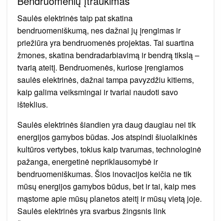
Bendruomenių įtraukimas
Saulės elektrinės taip pat skatina
bendruomeniškumą, nes dažnai jų įrengimas ir
priežiūra yra bendruomenės projektas. Tai suartina
žmones, skatina bendradarbiavimą ir bendrą tikslą –
tvarią ateitį. Bendruomenės, kuriose įrengiamos
saulės elektrinės, dažnai tampa pavyzdžiu kitiems,
kaip galima veiksmingai ir tvariai naudoti savo
išteklius.
Saulės elektrinės šiandien yra daug daugiau nei tik
energijos gamybos būdas. Jos atspindi šiuolaikinės
kultūros vertybes, tokius kaip tvarumas, technologinė
pažanga, energetinė nepriklausomybė ir
bendruomeniškumas. Šios inovacijos keičia ne tik
mūsų energijos gamybos būdus, bet ir tai, kaip mes
mąstome apie mūsų planetos ateitį ir mūsų vietą joje.
Saulės elektrinės yra svarbus žingsnis link