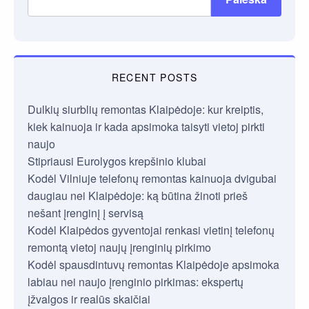
RECENT POSTS
Dulkių siurblių remontas Klaipėdoje: kur kreiptis,
kiek kainuoja ir kada apsimoka taisyti vietoj pirkti
naujo
Stipriausi Eurolygos krepšinio klubai
Kodėl Vilniuje telefonų remontas kainuoja dvigubai
daugiau nei Klaipėdoje: ką būtina žinoti prieš
nešant įrenginį į servisą
Kodėl Klaipėdos gyventojai renkasi vietinį telefonų
remontą vietoj naujų įrenginių pirkimo
Kodėl spausdintuvų remontas Klaipėdoje apsimoka
labiau nei naujo įrenginio pirkimas: ekspertų
įžvalgos ir realūs skaičiai