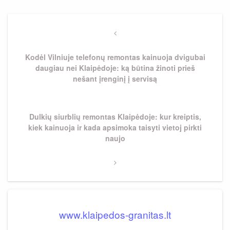
Navigacija
tarp
Previous
Post
įrašų
Kodėl Vilniuje telefonų remontas kainuoja dvigubai
daugiau nei Klaipėdoje: ką būtina žinoti prieš
nešant įrenginį į servisą
Next
Dulkių siurblių remontas Klaipėdoje: kur kreiptis,
Post
kiek kainuoja ir kada apsimoka taisyti vietoj pirkti
naujo
www.klaipedos-granitas.lt