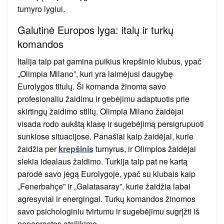
turnyro lygiui.
Galutinė Europos lyga: italų ir turkų
komandos
Italija taip pat gamina puikius krepšinio klubus, ypač
„Olimpia Milano”, kuri yra laimėjusi daugybę
Eurolygos titulų. Ši komanda žinoma savo
profesionaliu žaidimu ir gebėjimu adaptuotis prie
skirtingų žaidimo stilių. Olimpia Milano žaidėjai
visada rodo aukštą klasę ir sugebėjimą persigrupuoti
sunkiose situacijose. Panašiai kaip žaidėjai, kurie
žaidžia per
krepšinis
turnyrus, ir Olimpios žaidėjai
siekia idealaus žaidimo. Turkija taip pat ne kartą
parodė savo jėgą Eurolygoje, ypač su klubais kaip
„Fenerbahçe” ir „Galatasaray”, kurie žaidžia labai
agresyviai ir energingai. Turkų komandos žinomos
savo psichologiniu tvirtumu ir sugebėjimu sugrįžti iš
nepaprastos atsilikimo.