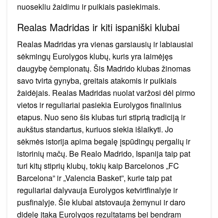
nuosekliu žaidimu ir puikiais pasiekimais.
Realas Madridas ir kiti ispaniški klubai
Realas Madridas yra vienas garsiausių ir labiausiai
sėkmingų Eurolygos klubų, kuris yra laimėjęs
daugybę čempionatų. Šis Madrido klubas žinomas
savo tvirta gynyba, greitais atakomis ir puikiais
žaidėjais. Realas Madridas nuolat varžosi dėl pirmo
vietos ir reguliariai pasiekia Eurolygos finalinius
etapus. Nuo seno šis klubas turi stiprią tradiciją ir
aukštus standartus, kuriuos siekia išlaikyti. Jo
sėkmės istorija apima begalę įspūdingų pergalių ir
istorinių mačų. Be Realo Madrido, Ispanija taip pat
turi kitų stiprių klubų, tokių kaip Barcelonos „FC
Barcelona” ir „Valencia Basket”, kurie taip pat
reguliariai dalyvauja Eurolygos ketvirtfinalyje ir
pusfinalyje. Šie klubai atstovauja žemynui ir daro
didelę įtaką Eurolygos rezultatams bei bendram