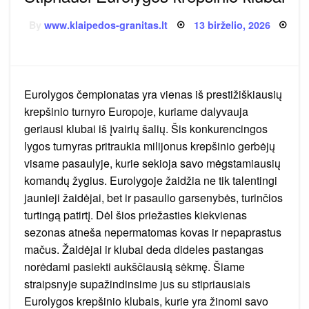
Posted
By
www.klaipedos-granitas.lt
13 birželio, 2026
on
Eurolygos čempionatas yra vienas iš prestižiškiausių
krepšinio turnyro Europoje, kuriame dalyvauja
geriausi klubai iš įvairių šalių. Šis konkurencingos
lygos turnyras pritraukia milijonus krepšinio gerbėjų
visame pasaulyje, kurie sekioja savo mėgstamiausių
komandų žygius. Eurolygoje žaidžia ne tik talentingi
jaunieji žaidėjai, bet ir pasaulio garsenybės, turinčios
turtingą patirtį. Dėl šios priežasties kiekvienas
sezonas atneša nepermatomas kovas ir nepaprastus
mačus. Žaidėjai ir klubai deda dideles pastangas
norėdami pasiekti aukščiausią sėkmę. Šiame
straipsnyje supažindinsime jus su stipriausiais
Eurolygos krepšinio klubais, kurie yra žinomi savo