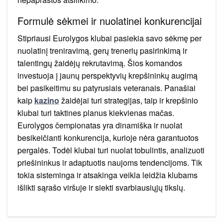
Formulė sėkmei ir nuolatinei konkurencijai
Stipriausi Eurolygos klubai pasiekia savo sėkmę per
nuolatinį treniravimą, gerų trenerių pasirinkimą ir
talentingų žaidėjų rekrutavimą. Šios komandos
investuoja į jaunų perspektyvių krepšininkų augimą
bei pasikeitimu su patyrusiais veteranais. Panašiai
kaip
kazino
žaidėjai turi strategijas, taip ir krepšinio
klubai turi taktines planus kiekvienas mačas.
Eurolygos čempionatas yra dinamiška ir nuolat
besikeičianti konkurencija, kurioje nėra garantuotos
pergalės. Todėl klubai turi nuolat tobulintis, analizuoti
priešininkus ir adaptuotis naujoms tendencijoms. Tik
tokia sisteminga ir atsakinga veikla leidžia klubams
išlikti sąrašo viršuje ir siekti svarbiausiųjų tikslų.