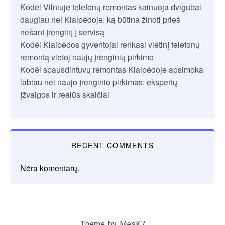
Kodėl Vilniuje telefonų remontas kainuoja dvigubai
daugiau nei Klaipėdoje: ką būtina žinoti prieš
nešant įrenginį į servisą
Kodėl Klaipėdos gyventojai renkasi vietinį telefonų
remontą vietoj naujų įrenginių pirkimo
Kodėl spausdintuvų remontas Klaipėdoje apsimoka
labiau nei naujo įrenginio pirkimas: ekspertų
įžvalgos ir realūs skaičiai
RECENT COMMENTS
Nėra komentarų.
Theme by
MesK7