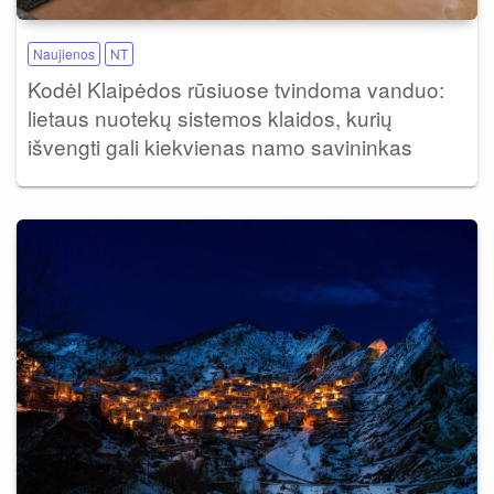
Naujienos
NT
Kodėl Klaipėdos rūsiuose tvindoma vanduo:
lietaus nuotekų sistemos klaidos, kurių
išvengti gali kiekvienas namo savininkas