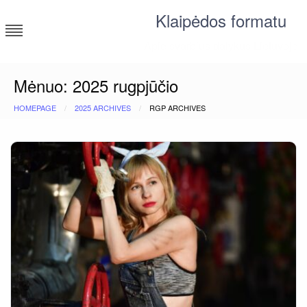
Skip
Klaipėdos formatu
to
content
Apie svarbius dalykus Lietuvoje
Mėnuo:
2025 rugpjūčio
HOMEPAGE
2025 ARCHIVES
RGP ARCHIVES