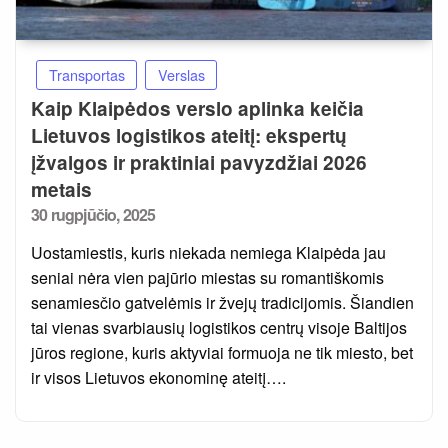
Transportas
Verslas
Kaip Klaipėdos verslo aplinka keičia
Lietuvos logistikos ateitį: ekspertų
įžvalgos ir praktiniai pavyzdžiai 2026
metais
Posted
30 rugpjūčio, 2025
on
Uostamiestis, kuris niekada nemiega Klaipėda jau
seniai nėra vien pajūrio miestas su romantiškomis
senamiesčio gatvelėmis ir žvejų tradicijomis. Šiandien
tai vienas svarbiausių logistikos centrų visoje Baltijos
jūros regione, kuris aktyviai formuoja ne tik miesto, bet
ir visos Lietuvos ekonominę ateitį….