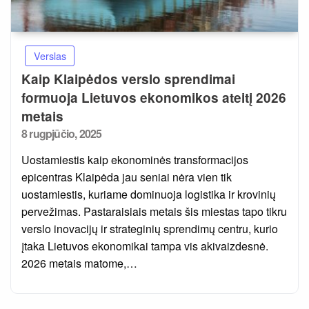
Verslas
Kaip Klaipėdos verslo sprendimai
formuoja Lietuvos ekonomikos ateitį 2026
metais
Posted
8 rugpjūčio, 2025
on
Uostamiestis kaip ekonominės transformacijos
epicentras Klaipėda jau seniai nėra vien tik
uostamiestis, kuriame dominuoja logistika ir krovinių
pervežimas. Pastaraisiais metais šis miestas tapo tikru
verslo inovacijų ir strateginių sprendimų centru, kurio
įtaka Lietuvos ekonomikai tampa vis akivaizdesnė.
2026 metais matome,…