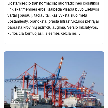
Uostamiesčio transformacija: nuo tradicinės logistikos
link skaitmeninės eros Klaipėda visada buvo Lietuvos
vartai į pasaulį, tačiau tai, kas vyksta šiuo metu
uostamiesty, pranoksta įprastą infrastruktūros plėtrą ar
paprastą krovinių apimčių augimą. Verslo iniciatyvos,
kurios čia formuojasi, iš esmės keičia ne…