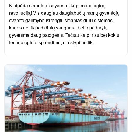
on
Klaipėda šiandien išgyvena tikrą technologinę
revoliuciją! Vis daugiau daugiabučių namų gyventojų
svarsto galimybę įsirengti išmanias durų sistemas,
kurios ne tik padidintų saugumą, bet ir padarytų
gyvenimą daug patogesni. Tačiau kaip ir su bet kokiu
technologiniu sprendimu, čia slypi ne tik…