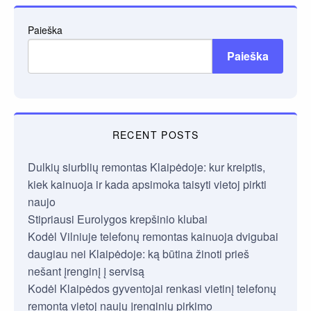
Paieška
Paieška
RECENT POSTS
Dulkių siurblių remontas Klaipėdoje: kur kreiptis,
kiek kainuoja ir kada apsimoka taisyti vietoj pirkti
naujo
Stipriausi Eurolygos krepšinio klubai
Kodėl Vilniuje telefonų remontas kainuoja dvigubai
daugiau nei Klaipėdoje: ką būtina žinoti prieš
nešant įrenginį į servisą
Kodėl Klaipėdos gyventojai renkasi vietinį telefonų
remontą vietoj naujų įrenginių pirkimo