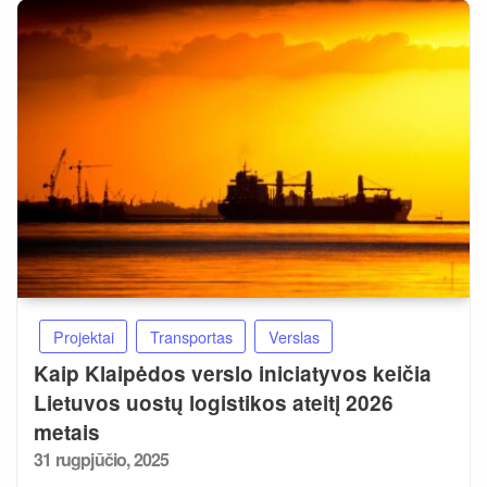
Projektai
Transportas
Verslas
Kaip Klaipėdos verslo iniciatyvos keičia
Lietuvos uostų logistikos ateitį 2026
metais
Posted
31 rugpjūčio, 2025
on