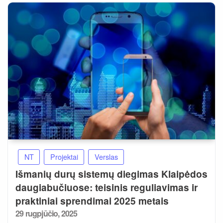
NT
Projektai
Verslas
Išmanių durų sistemų diegimas Klaipėdos
daugiabučiuose: teisinis reguliavimas ir
praktiniai sprendimai 2025 metais
Posted
29 rugpjūčio, 2025