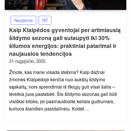
Naujienos
NT
Kaip Klaipėdos gyventojai per artimiausią
šildymo sezoną gali sutaupyti iki 30%
šilumos energijos: praktiniai patarimai ir
naujausios tendencijos
Posted
31 rugpjūčio, 2025
on
Žinote, kas mane visada stebina? Kaip dažnai
žmonės Klaipėdoje kenčia nuo aukštų šildymo
sąskaitų, nors sprendimai iš tikrųjų guli visai šalia –
tereikia juos pastebėti. Šis šildymo sezonas gali būti
visiškai kitoks, jei pasinaudosite keliais gudrumais,
kuriuos šiandien pasidalinsiu. Kodėl…