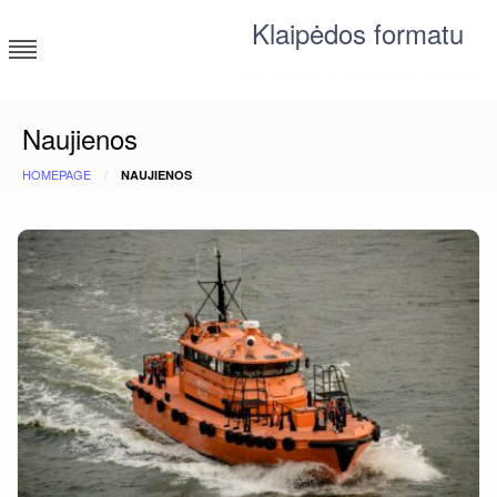
Skip
Klaipėdos formatu
to
content
Apie svarbius dalykus Lietuvoje
Naujienos
HOMEPAGE
NAUJIENOS