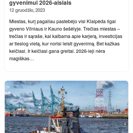
gyvenimui 2026-aisiais
Posted
12 gruodžio, 2023
on
Miestas, kurį pagaliau pastebėjo visi Klaipėda ilgai
gyveno Vilniaus ir Kauno šešėlyje. Trečias miestas –
trečias ir sąraše, kai kalbama apie karjerą, investicijas
ar tiesiog vietą, kur norisi leisti gyvenimą. Bet kažkas
keičiasi. Ir keičiasi gana greitai. 2026-ieji nėra
magiškas…