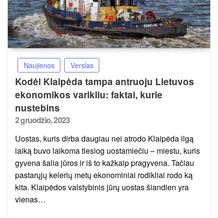
Naujienos
Verslas
Kodėl Klaipėda tampa antruoju Lietuvos
ekonomikos varikliu: faktai, kurie
nustebins
Posted
2 gruodžio, 2023
on
Uostas, kuris dirba daugiau nei atrodo Klaipėda ilgą
laiką buvo laikoma tiesiog uostamiečiu – miestu, kuris
gyvena šalia jūros ir iš to kažkaip pragyvena. Tačiau
pastarųjų kelerių metų ekonominiai rodikliai rodo ką
kita. Klaipėdos valstybinis jūrų uostas šiandien yra
vienas…