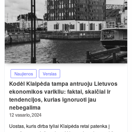
Naujienos
Verslas
Kodėl Klaipėda tampa antruoju Lietuvos
ekonomikos varikliu: faktai, skaičiai ir
tendencijos, kurias ignoruoti jau
nebegalima
Posted
12 vasario, 2024
on
Uostas, kuris dirba tyliai Klaipėda retai patenka į