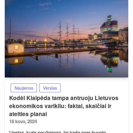
Naujienos
Verslas
Kodėl Klaipėda tampa antruoju Lietuvos
ekonomikos varikliu: faktai, skaičiai ir
ateities planai
Posted
18 kovo, 2024
on
Uostas, kuris neužmiega Jei kada nors buvote