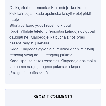
Dulkių siurblių remontas Klaipėdoje: kur kreiptis,
kiek kainuoja ir kada apsimoka taisyti vietoj pirkti
naujo
Stipriausi Eurolygos krepšinio klubai
Kodėl Vilniuje telefonų remontas kainuoja dvigubai
daugiau nei Klaipėdoje: ką būtina žinoti prieš
nešant įrenginį į servisą
Kodėl Klaipėdos gyventojai renkasi vietinį telefonų
remontą vietoj naujų įrenginių pirkimo
Kodėl spausdintuvų remontas Klaipėdoje apsimoka
labiau nei naujo įrenginio pirkimas: ekspertų
įžvalgos ir realūs skaičiai
RECENT COMMENTS