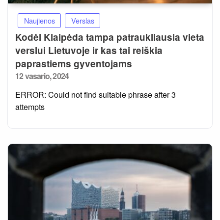
Naujienos
Verslas
Kodėl Klaipėda tampa patraukliausia vieta
verslui Lietuvoje ir kas tai reiškia
paprastiems gyventojams
Posted
12 vasario, 2024
on
ERROR: Could not find suitable phrase after 3
attempts