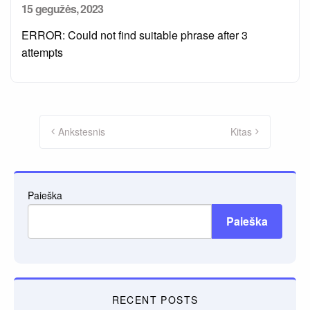
Posted
15 gegužės, 2023
on
ERROR: Could not find suitable phrase after 3
attempts
Įrašų
puslapiavimas
Ankstesnis
Kitas
Paieška
Paieška
RECENT POSTS