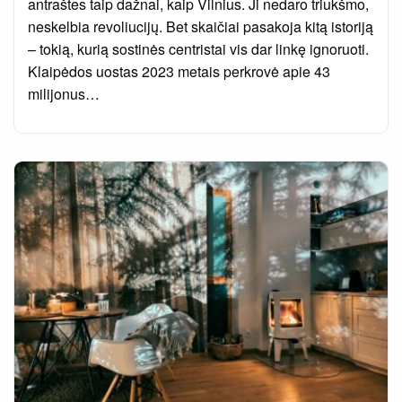
antraštes taip dažnai, kaip Vilnius. Ji nedaro triukšmo,
neskelbia revoliucijų. Bet skaičiai pasakoja kitą istoriją
– tokią, kurią sostinės centristai vis dar linkę ignoruoti.
Klaipėdos uostas 2023 metais perkrovė apie 43
milijonus…