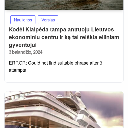
Naujienos
Verslas
Kodėl Klaipėda tampa antruoju Lietuvos
ekonominiu centru ir ką tai reiškia eiliniam
gyventojui
Posted
3 balandžio, 2024
on
ERROR: Could not find suitable phrase after 3
attempts