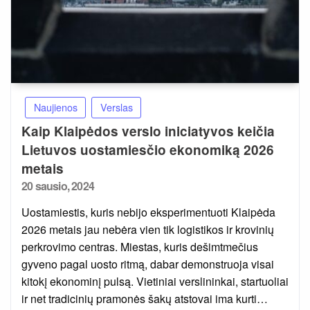
Naujienos
Verslas
Kaip Klaipėdos verslo iniciatyvos keičia
Lietuvos uostamiesčio ekonomiką 2026
metais
Posted
20 sausio, 2024
on
Uostamiestis, kuris nebijo eksperimentuoti Klaipėda
2026 metais jau nebėra vien tik logistikos ir krovinių
perkrovimo centras. Miestas, kuris dešimtmečius
gyveno pagal uosto ritmą, dabar demonstruoja visai
kitokį ekonominį pulsą. Vietiniai verslininkai, startuoliai
ir net tradicinių pramonės šakų atstovai ima kurti…