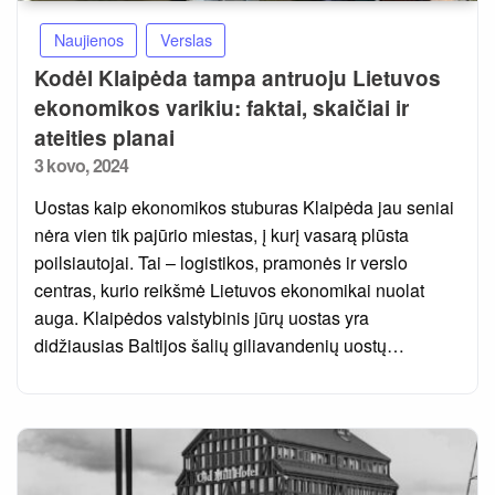
Naujienos
Verslas
Kodėl Klaipėda tampa antruoju Lietuvos
ekonomikos varikiu: faktai, skaičiai ir
ateities planai
Posted
3 kovo, 2024
on
Uostas kaip ekonomikos stuburas Klaipėda jau seniai
nėra vien tik pajūrio miestas, į kurį vasarą plūsta
poilsiautojai. Tai – logistikos, pramonės ir verslo
centras, kurio reikšmė Lietuvos ekonomikai nuolat
auga. Klaipėdos valstybinis jūrų uostas yra
didžiausias Baltijos šalių giliavandenių uostų…