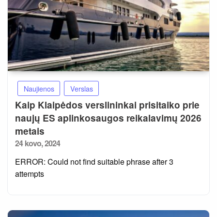
Naujienos
Verslas
Kaip Klaipėdos verslininkai prisitaiko prie
naujų ES aplinkosaugos reikalavimų 2026
metais
Posted
24 kovo, 2024
on
ERROR: Could not find suitable phrase after 3
attempts