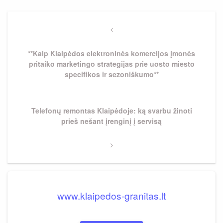
Navigacija
tarp
Previous
Post
įrašų
**Kaip Klaipėdos elektroninės komercijos įmonės
pritaiko marketingo strategijas prie uosto miesto
specifikos ir sezoniškumo**
Next
Telefonų remontas Klaipėdoje: ką svarbu žinoti
Post
prieš nešant įrenginį į servisą
www.klaipedos-granitas.lt