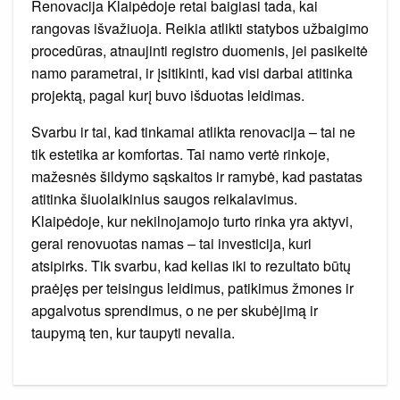
Renovacija Klaipėdoje retai baigiasi tada, kai
rangovas išvažiuoja. Reikia atlikti statybos užbaigimo
procedūras, atnaujinti registro duomenis, jei pasikeitė
namo parametrai, ir įsitikinti, kad visi darbai atitinka
projektą, pagal kurį buvo išduotas leidimas.
Svarbu ir tai, kad tinkamai atlikta renovacija – tai ne
tik estetika ar komfortas. Tai namo vertė rinkoje,
mažesnės šildymo sąskaitos ir ramybė, kad pastatas
atitinka šiuolaikinius saugos reikalavimus.
Klaipėdoje, kur nekilnojamojo turto rinka yra aktyvi,
gerai renovuotas namas – tai investicija, kuri
atsipirks. Tik svarbu, kad kelias iki to rezultato būtų
praėjęs per teisingus leidimus, patikimus žmones ir
apgalvotus sprendimus, o ne per skubėjimą ir
taupymą ten, kur taupyti nevalia.