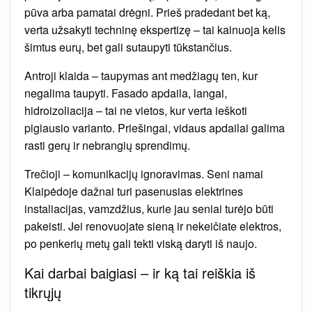
pūva arba pamatai drėgni. Prieš pradedant bet ką,
verta užsakyti techninę ekspertizę – tai kainuoja kelis
šimtus eurų, bet gali sutaupyti tūkstančius.
Antroji klaida – taupymas ant medžiagų ten, kur
negalima taupyti. Fasado apdaila, langai,
hidroizoliacija – tai ne vietos, kur verta ieškoti
pigiausio varianto. Priešingai, vidaus apdailai galima
rasti gerų ir nebrangių sprendimų.
Trečioji – komunikacijų ignoravimas. Seni namai
Klaipėdoje dažnai turi pasenusias elektrines
instaliacijas, vamzdžius, kurie jau seniai turėjo būti
pakeisti. Jei renovuojate sieną ir nekeičiate elektros,
po penkerių metų gali tekti viską daryti iš naujo.
Kai darbai baigiasi – ir ką tai reiškia iš
tikrųjų