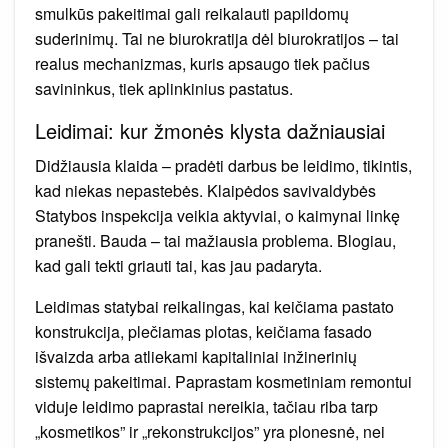
smulkūs pakeitimai gali reikalauti papildomų
suderinimų. Tai ne biurokratija dėl biurokratijos – tai
realus mechanizmas, kuris apsaugo tiek pačius
savininkus, tiek aplinkinius pastatus.
Leidimai: kur žmonės klysta dažniausiai
Didžiausia klaida – pradėti darbus be leidimo, tikintis,
kad niekas nepastebės. Klaipėdos savivaldybės
Statybos inspekcija veikia aktyviai, o kaimynai linkę
pranešti. Bauda – tai mažiausia problema. Blogiau,
kad gali tekti griauti tai, kas jau padaryta.
Leidimas statybai reikalingas, kai keičiama pastato
konstrukcija, plečiamas plotas, keičiama fasado
išvaizda arba atliekami kapitaliniai inžinerinių
sistemų pakeitimai. Paprastam kosmetiniam remontui
viduje leidimo paprastai nereikia, tačiau riba tarp
„kosmetikos” ir „rekonstrukcijos” yra plonesnė, nei