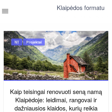
Skip
Klaipėdos formatu
to
content
Apie svarbius dalykus Lietuvoje
NT
Projektai
Kaip teisingai renovuoti seną namą
Klaipėdoje: leidimai, rangovai ir
dažniausios klaidos, kurių reikia