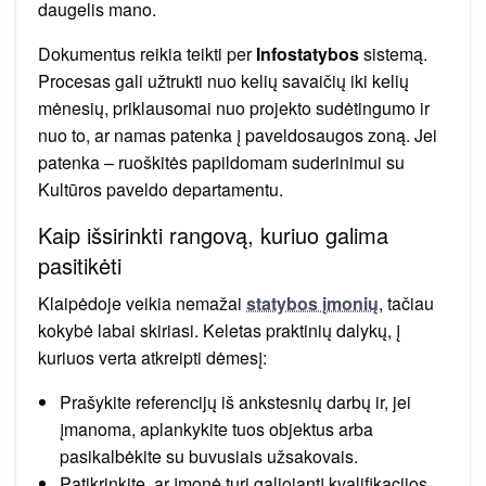
daugelis mano.
Dokumentus reikia teikti per
Infostatybos
sistemą.
Procesas gali užtrukti nuo kelių savaičių iki kelių
mėnesių, priklausomai nuo projekto sudėtingumo ir
nuo to, ar namas patenka į paveldosaugos zoną. Jei
patenka – ruoškitės papildomam suderinimui su
Kultūros paveldo departamentu.
Kaip išsirinkti rangovą, kuriuo galima
pasitikėti
Klaipėdoje veikia nemažai
statybos įmonių
, tačiau
kokybė labai skiriasi. Keletas praktinių dalykų, į
kuriuos verta atkreipti dėmesį:
Prašykite referencijų iš ankstesnių darbų ir, jei
įmanoma, aplankykite tuos objektus arba
pasikalbėkite su buvusiais užsakovais.
Patikrinkite, ar įmonė turi galiojantį kvalifikacijos