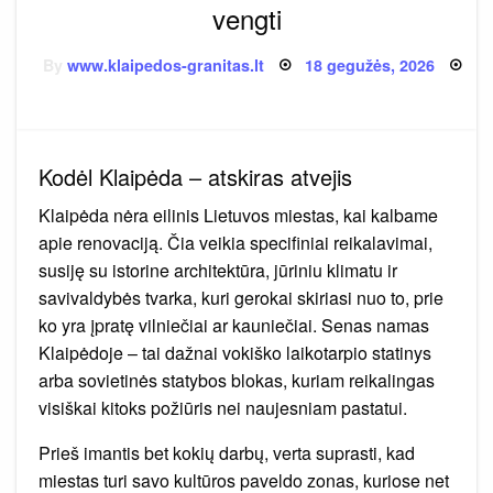
vengti
Posted
By
www.klaipedos-granitas.lt
18 gegužės, 2026
on
Kodėl Klaipėda – atskiras atvejis
Klaipėda nėra eilinis Lietuvos miestas, kai kalbame
apie renovaciją. Čia veikia specifiniai reikalavimai,
susiję su istorine architektūra, jūriniu klimatu ir
savivaldybės tvarka, kuri gerokai skiriasi nuo to, prie
ko yra įpratę vilniečiai ar kauniečiai. Senas namas
Klaipėdoje – tai dažnai vokiško laikotarpio statinys
arba sovietinės statybos blokas, kuriam reikalingas
visiškai kitoks požiūris nei naujesniam pastatui.
Prieš imantis bet kokių darbų, verta suprasti, kad
miestas turi savo kultūros paveldo zonas, kuriose net