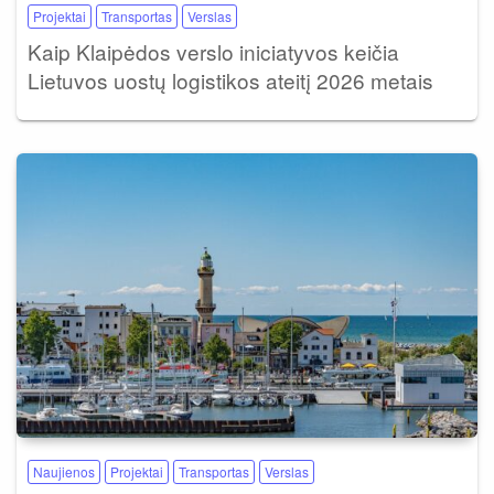
Projektai
Transportas
Verslas
Kaip Klaipėdos verslo iniciatyvos keičia
Lietuvos uostų logistikos ateitį 2026 metais
Naujienos
Projektai
Transportas
Verslas