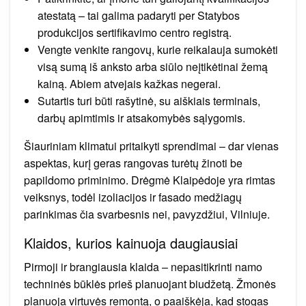
atestatą – tai galima padaryti per Statybos
produkcijos sertifikavimo centro registrą.
Vengte venkite rangovų, kurie reikalauja sumokėti
visą sumą iš anksto arba siūlo neįtikėtinai žemą
kainą. Abiem atvejais kažkas negerai.
Sutartis turi būti rašytinė, su aiškiais terminais,
darbų apimtimis ir atsakomybės sąlygomis.
Šiauriniam klimatui pritaikyti sprendimai – dar vienas
aspektas, kurį geras rangovas turėtų žinoti be
papildomo priminimo. Drėgmė Klaipėdoje yra rimtas
veiksnys, todėl izoliacijos ir fasado medžiagų
parinkimas čia svarbesnis nei, pavyzdžiui, Vilniuje.
Klaidos, kurios kainuoja daugiausiai
Pirmoji ir brangiausia klaida – nepasitikrinti namo
techninės būklės prieš planuojant biudžetą. Žmonės
planuoja virtuvės remontą, o paaiškėja, kad stogas