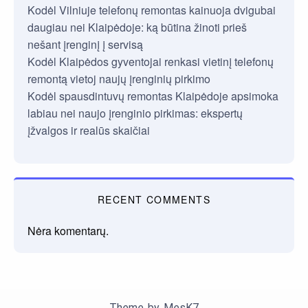
Kodėl Vilniuje telefonų remontas kainuoja dvigubai
daugiau nei Klaipėdoje: ką būtina žinoti prieš
nešant įrenginį į servisą
Kodėl Klaipėdos gyventojai renkasi vietinį telefonų
remontą vietoj naujų įrenginių pirkimo
Kodėl spausdintuvų remontas Klaipėdoje apsimoka
labiau nei naujo įrenginio pirkimas: ekspertų
įžvalgos ir realūs skaičiai
RECENT COMMENTS
Nėra komentarų.
Theme by
MesK7