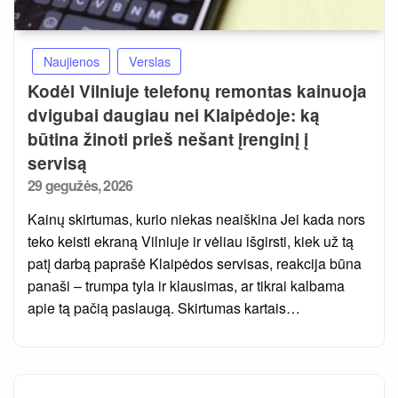
Naujienos
Verslas
Kodėl Vilniuje telefonų remontas kainuoja
dvigubai daugiau nei Klaipėdoje: ką
būtina žinoti prieš nešant įrenginį į
servisą
Posted
29 gegužės, 2026
on
Kainų skirtumas, kurio niekas neaiškina Jei kada nors
teko keisti ekraną Vilniuje ir vėliau išgirsti, kiek už tą
patį darbą paprašė Klaipėdos servisas, reakcija būna
panaši – trumpa tyla ir klausimas, ar tikrai kalbama
apie tą pačią paslaugą. Skirtumas kartais…