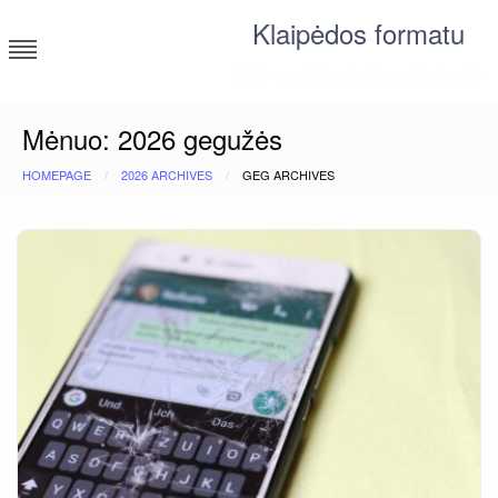
Skip
Klaipėdos formatu
to
content
Apie svarbius dalykus Lietuvoje
Mėnuo:
2026 gegužės
HOMEPAGE
2026 ARCHIVES
GEG ARCHIVES