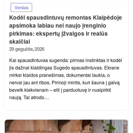
Verslas
Kodėl spausdintuvų remontas Klaipėdoje
apsimoka labiau nei naujo įrenginio
pirkimas: ekspertų įžvalgos ir realūs
skaičiai
Posted
29 gegužės, 2026
on
Kai spausdintuvas sugenda: pirmas instinktas ir kodėl
jis dažnai klaidingas Sugedo spausdintuvas. Ekrane
mirksi klaidos pranešimas, dokumentai laukia, o
nervai jau ant ribos. Pirmoji mintis, kuri šauna į galvą
beveik kiekvienam – eiti į parduotuvę ir nusipirkti
naują. Tai atrodo…