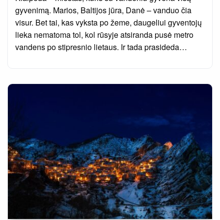
gyvenimą. Marios, Baltijos jūra, Danė – vanduo čia
visur. Bet tai, kas vyksta po žeme, daugeliui gyventojų
lieka nematoma tol, kol rūsyje atsiranda pusė metro
vandens po stipresnio lietaus. Ir tada prasideda…