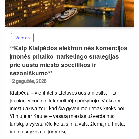
Verslas
**Kaip Klaipėdos elektroninės komercijos
įmonės pritaiko marketingo strategijas
prie uosto miesto specifikos ir
sezoniškumo**
Posted
12 gegužės, 2026
on
Klaipėda – vienintelis Lietuvos uostamiestis, ir tai
jaučiasi visur, net internetinėje prekyboje. Vaikštant
miestu akivaizdu, kad čia gyvenimo ritmas kitoks nei
Vilniuje ar Kaune – vasarą miestas užverda nuo
turistų, atvykstančių keltais ir laivais, žiemą nurimsta,
bet neišnyksta, o jūrininkų…