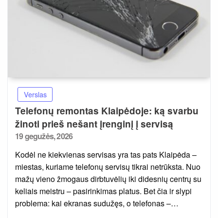
Verslas
Telefonų remontas Klaipėdoje: ką svarbu
žinoti prieš nešant įrenginį į servisą
Posted
19 gegužės, 2026
on
Kodėl ne kiekvienas servisas yra tas pats Klaipėda –
miestas, kuriame telefonų servisų tikrai netrūksta. Nuo
mažų vieno žmogaus dirbtuvėlių iki didesnių centrų su
keliais meistru – pasirinkimas platus. Bet čia ir slypi
problema: kai ekranas sudužęs, o telefonas –…