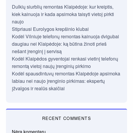
Dulkių siurblių remontas Klaipėdoje: kur kreiptis,
kiek kainuoja ir kada apsimoka taisyti vietoj pirkti
naujo
Stipriausi Eurolygos krepšinio klubai
Kodėl Vilniuje telefonų remontas kainuoja dvigubai
daugiau nei Klaipėdoje: ką būtina žinoti prieš
nešant įrenginį į servisą
Kodėl Klaipėdos gyventojai renkasi vietinį telefonų
remontą vietoj naujų įrenginių pirkimo
Kodėl spausdintuvų remontas Klaipėdoje apsimoka
labiau nei naujo įrenginio pirkimas: ekspertų
įžvalgos ir realūs skaičiai
RECENT COMMENTS
Nėra komentarų.