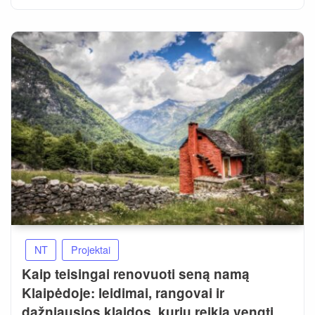
NT
Projektai
Kaip teisingai renovuoti seną namą
Klaipėdoje: leidimai, rangovai ir
dažniausios klaidos, kurių reikia vengti