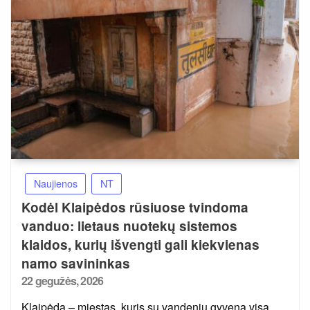
Naujienos
NT
Kodėl Klaipėdos rūsiuose tvindoma
vanduo: lietaus nuotekų sistemos
klaidos, kurių išvengti gali kiekvienas
namo savininkas
Posted
22 gegužės, 2026
on
Klaipėda – miestas, kuris su vandeniu gyvena visą