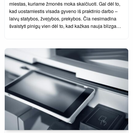
miestas, kuriame žmonės moka skaičiuoti. Gal dėl to,
kad uostamiestis visada gyveno iš praktinio darbo –
laivų statybos, žvejybos, prekybos. Čia nesimadina
švaistyti pinigų vien dėl to, kad kažkas nauja blizga…