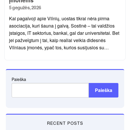
įmonėms**
Posted
5 gegužės, 2026
on
Kai pagalvoji apie Vilnių, uostas tikrai nėra pirma
asociacija, kuri šauna į galvą. Sostinė – tai valdžios
įstaigos, IT sektorius, bankai, gal dar universitetai. Bet
jei pažvelgtum į tai, kaip realiai veikia didesnės
Vilniaus įmonės, ypač tos, kurios susijusios su…
Paieška
Paieška
RECENT POSTS