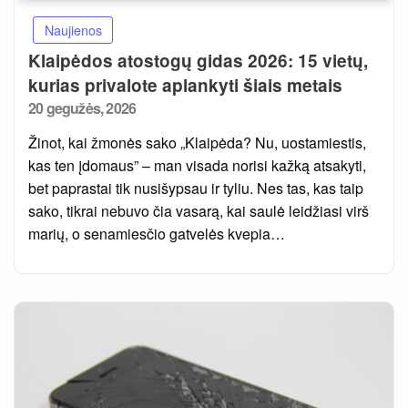
Naujienos
Klaipėdos atostogų gidas 2026: 15 vietų,
kurias privalote aplankyti šiais metais
Posted
20 gegužės, 2026
on
Žinot, kai žmonės sako „Klaipėda? Nu, uostamiestis,
kas ten įdomaus” – man visada norisi kažką atsakyti,
bet paprastai tik nusišypsau ir tyliu. Nes tas, kas taip
sako, tikrai nebuvo čia vasarą, kai saulė leidžiasi virš
marių, o senamiesčio gatvelės kvepia…