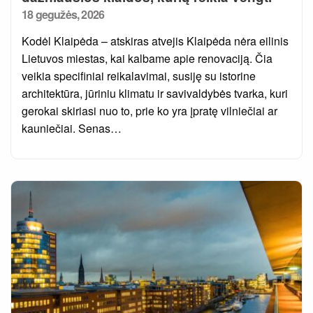
Posted
18 gegužės, 2026
on
Kodėl Klaipėda – atskiras atvejis Klaipėda nėra eilinis
Lietuvos miestas, kai kalbame apie renovaciją. Čia
veikia specifiniai reikalavimai, susiję su istorine
architektūra, jūriniu klimatu ir savivaldybės tvarka, kuri
gerokai skiriasi nuo to, prie ko yra įpratę vilniečiai ar
kauniečiai. Senas…